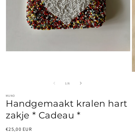
Media
1
openen
in
modaal
M
2
o
van
1
/
6
in
m
MUNO
Handgemaakt kralen hart
zakje * Cadeau *
Normale
€25,00 EUR