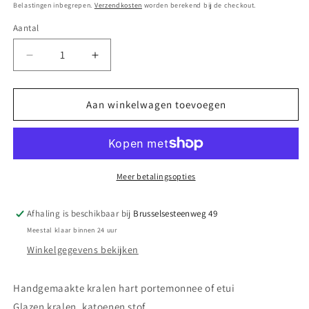
prijs
Belastingen inbegrepen.
Verzendkosten
worden berekend bij de checkout.
Aantal
Aantal
Aantal
Aantal
verlagen
verhogen
voor
voor
Handgemaakt
Handgemaakt
Aan winkelwagen toevoegen
kralen
kralen
hart
hart
zakje
zakje
*
*
Cadeau
Cadeau
Meer betalingsopties
*
*
Afhaling is beschikbaar bij
Brusselsesteenweg 49
Meestal klaar binnen 24 uur
Winkelgegevens bekijken
Handgemaakte kralen hart portemonnee of etui
Glazen kralen, katoenen stof